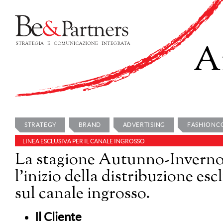
An
STRATEGY
BRAND
ADVERTISING
FASHION 
LINEA ESCLUSIVA PER IL CANALE INGROSSO
La stagione Autunno-Inverno 
l’inizio della distribuzione es
sul canale ingrosso.
Il Cliente