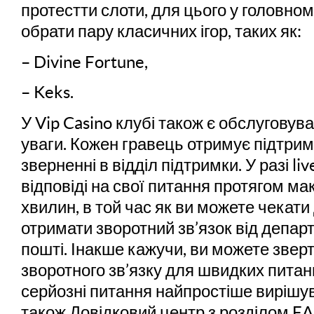
протестти слоти, для цього у головно
обрати пару класичних ігор, таких як:
– Divine Fortune,
– Keks.
У Vip Casino клубі також є обслуговуван
уваги. Кожен гравець отримує підтрим
зверненні в відділ підтримки. У разі li
відповіді на свої питання протягом м
хвилин, в той час як ви можете чекати
отримати зворотний зв’язок від депар
пошті. Інакше кажучи, ви можете зве
зворотного зв’язку для швидких питань
серйозні питання найпростіше вирішува
також Довідковий центр з розділом FA